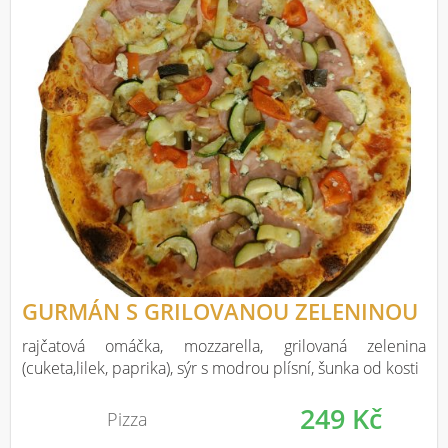
GURMÁN S GRILOVANOU ZELENINOU
rajčatová omáčka, mozzarella, grilovaná zelenina
(cuketa,lilek, paprika), sýr s modrou plísní, šunka od kosti
249 Kč
Pizza