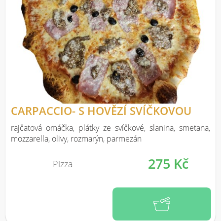
CARPACCIO- S HOVĚZÍ SVÍČKOVOU
rajčatová omáčka, plátky ze svíčkové, slanina, smetana,
mozzarella, olivy, rozmarýn, parmezán
275 Kč
Pizza