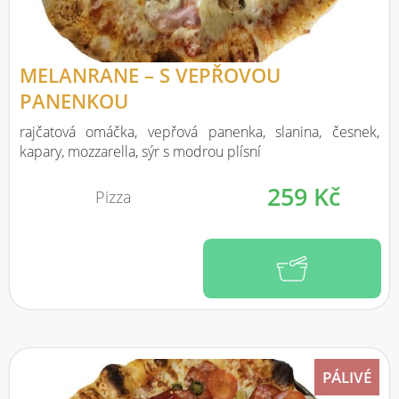
MELANRANE – S VEPŘOVOU
PANENKOU
rajčatová omáčka, vepřová panenka, slanina, česnek,
kapary, mozzarella, sýr s modrou plísní
259 Kč
Pizza
PÁLIVÉ