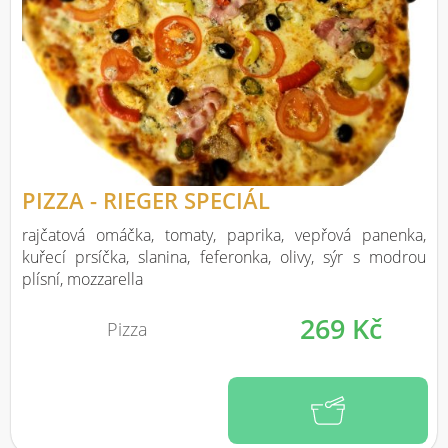
PIZZA - RIEGER SPECIÁL
rajčatová omáčka, tomaty, paprika, vepřová panenka,
kuřecí prsíčka, slanina, feferonka, olivy, sýr s modrou
plísní, mozzarella
269 Kč
Pizza