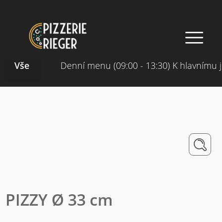
Vše
Denní menu (09:00 - 13:30) K hlavnímu j
PIZZY Ø 33 cm