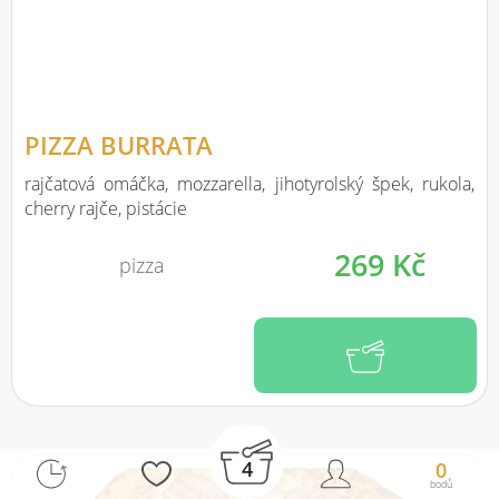
PIZZA BURRATA
rajčatová omáčka, mozzarella, jihotyrolský špek, rukola,
cherry rajče, pistácie
269 Kč
pizza
4
0
bodů