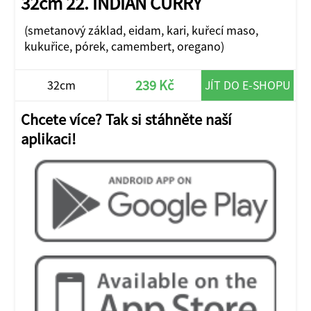
32cm 22. INDIÁN CURRY
(smetanový základ, eidam, kari, kuřecí maso,
kukuřice, pórek, camembert, oregano)
239 Kč
32cm
JÍT DO E-SHOPU
Chcete více? Tak si stáhněte naší
aplikaci!