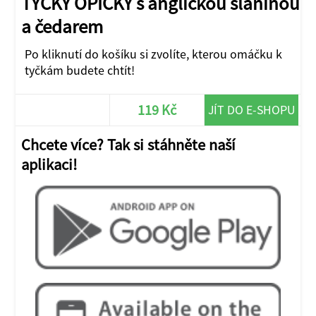
TYČKY OPIČKY s anglickou slaninou
a čedarem
Po kliknutí do košíku si zvolíte, kterou omáčku k
tyčkám budete chtít!
119 Kč
JÍT DO E-SHOPU
Chcete více? Tak si stáhněte naší
aplikaci!