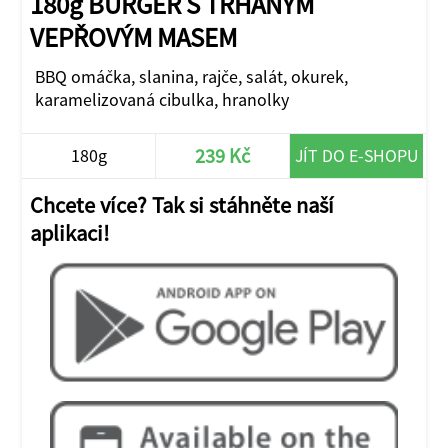
180g BURGER S TRHANÝM
VEPŘOVÝM MASEM
BBQ omáčka, slanina, rajče, salát, okurek,
karamelizovaná cibulka, hranolky
239 Kč
180g
JÍT DO E-SHOPU
Chcete více? Tak si stáhněte naší
aplikaci!