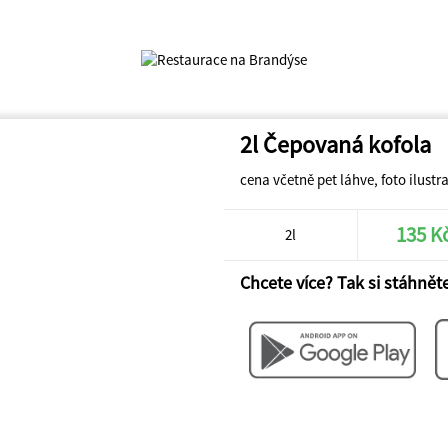
2l Čepovaná kofola
cena včetně pet láhve, foto ilustr
135 K
2l
Chcete více? Tak si stáhněte