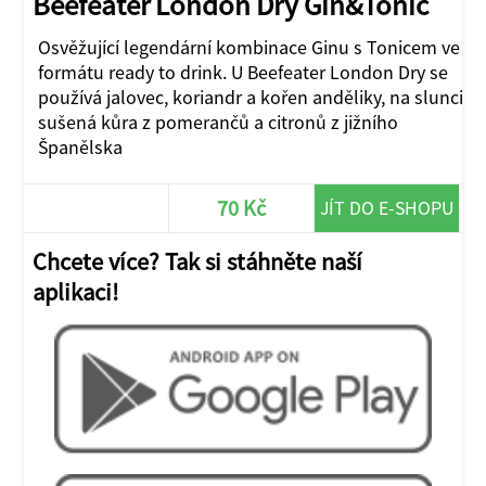
Beefeater London Dry Gin&Tonic
Osvěžující legendární kombinace Ginu s Tonicem ve
formátu ready to drink. U Beefeater London Dry se
používá jalovec, koriandr a kořen anděliky, na slunci
sušená kůra z pomerančů a citronů z jižního
Španělska
70 Kč
JÍT DO E-SHOPU
Chcete více? Tak si stáhněte naší
aplikaci!