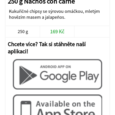
250 g Nachos con carne
Kukuřičné chipsy se sýrovou omáčkou, mletým
hovězím masem a jalapeños.
169 Kč
250 g
Chcete více? Tak si stáhněte naší
aplikaci!