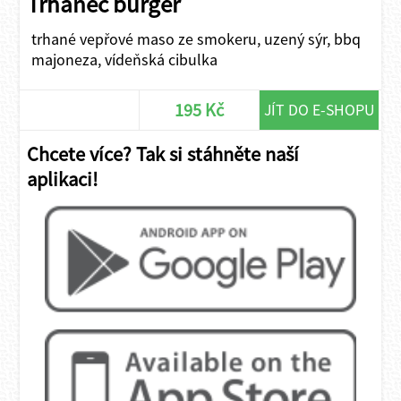
Trhanec burger
trhané vepřové maso ze smokeru, uzený sýr, bbq
majoneza, vídeňská cibulka
195 Kč
JÍT DO E-SHOPU
Chcete více? Tak si stáhněte naší
aplikaci!