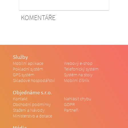
KOMENTÁŘE
Služby
Mobilní aplikace
Webový e-shop
Pokladní systém
Telefonický systém
GPS systém
Systém na stoly
Skladové hospodářství
Mobilní číšník
Objednáme s.r.o.
Kontakt
Nahlásit chybu
Obchodní podmínky
GDPR
Stažení a Návody
Partneři
Ministerstvo a dotace
Média