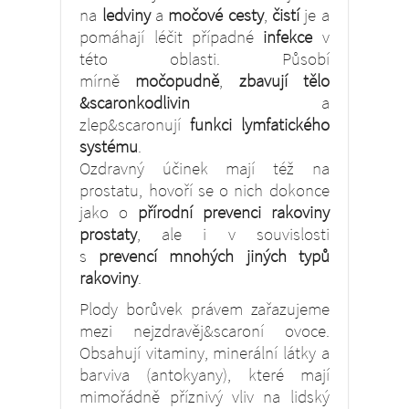
na
ledviny
a
močové cesty
,
čistí
je a
pomáhají léčit případné
infekce
v
této oblasti. Působí
mírně
močopudně
,
zbavují tělo
&scaronkodlivin
a
zlep&scaronují
funkci lymfatického
systému
.
Ozdravný účinek mají též na
prostatu, hovoří se o nich dokonce
jako o
přírodní prevenci rakoviny
prostaty
, ale i v souvislosti
s
prevencí mnohých jiných typů
rakoviny
.
Plody borůvek právem zařazujeme
mezi nejzdravěj&scaroní ovoce.
Obsahují vi­taminy, minerální látky a
barviva (antokyany), které mají
mimořádně pří­znivý vliv na lidský