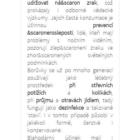
udržovat ná&scaron zrak
, což
prokázaly i odborné vědecké
výzkumy. Jejich častá konzumace je
účinnou
prevencí
&scaronerosleposti
, lidé, kteří mají
problémy s nočním viděním,
pozorují zlep&scaronení zraku ve
zhor&scaronených světelných
podmínkách.
Borůvky se už po mnoho generací
používají jako léčebný
prostředek
při střevních
potížích
a
kolikách
,
při
průjmu
a
otravách jídlem
, tady
fungují jako
dezinfekce
a takzvaně
'staví'. I v tomto případě působí v
jakékoli formě, čerstvé i
konzervované.
Blahodárný účinek mají i