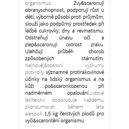
organismus.
Zvy&scaronují
obranyschopnost, podporují růst u
dětí, výborně působí proti průjmům,
slouží jako podpůrný prostředek při
léčbě cukrovky, dny a revmatismu.
Odstraňují únavu očí a
zlep&scaronují ost­rost zraku.
Ulehčují průběh chorob
způsobených stárnutím
.
Nejnověj&scaroní výzkumy
potvrdily
významné protirakovinové
účinky na lidský organis­mus a na
kůži po&scaronkozenou při
nadměrném opalování.
Lidové
léčitelství doporučuje každému
zkonzumovat během léta
alespoň
1,5 kg čerstvých plodů pro
vyči&scarontění organismu.