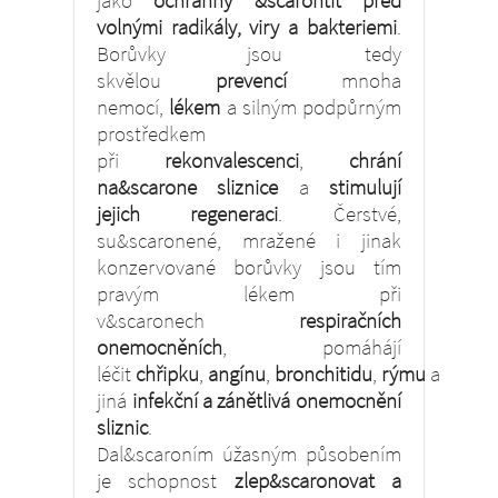
jako
ochranný &scarontít před
volnými radikály, viry a bakteriemi
.
Borůvky jsou tedy
skvělou
prevencí
mnoha
nemocí,
lékem
a silným podpůrným
prostředkem
při
rekonvalescenci
,
chrání
na&scarone sliznice
a
stimulují
jejich regeneraci
. Čerstvé,
su&scaronené, mražené i jinak
konzervované borůvky jsou tím
pravým lékem při
v&scaronech
respiračních
onemocněních
, pomáhájí
léčit
chřipku
,
angínu
,
bronchitidu
,
rýmu
a
jiná
infekční a zánětlivá onemocnění
sliznic
.
Dal&scaroním úžasným působením
je schopnost
zlep&scaronovat a