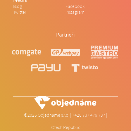
Blog
Facebook
Twitter
Instagram
Partneři
©2026 Objedname s.r.o. | +420 737 479 737 |
info@objedname.cz
Czech Republic