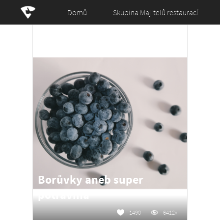
Domů
Skupina Majitelů restaurací
Borůvky aneb super
potravina
1490
6412x