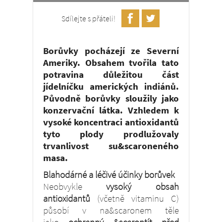
Sdílejte s přáteli!
Borůvky pocházejí ze Severní
Ameriky. Obsahem tvořila tato
potravina důležitou část
jídelníčku amerických indiánů.
Původně borůvky sloužily jako
konzervační látka. Vzhledem k
vysoké koncentraci antioxidantů
tyto plody prodlužovaly
trvanlivost su&scaroneného
masa.
Blahodárné a léčivé účinky borůvek
Neobvykle
vysoký obsah
antioxidantů
(včetně vitaminu C)
působí v na&scaronem těle