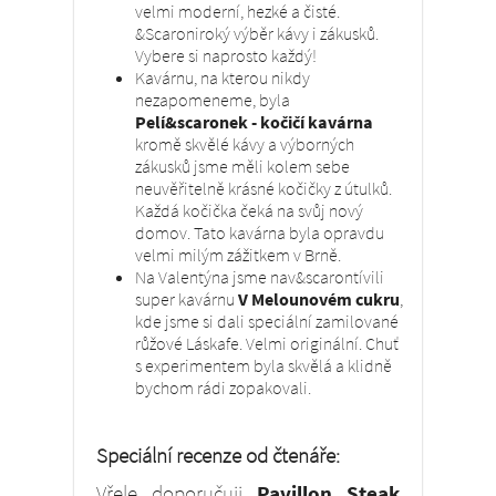
velmi moderní, hezké a čisté.
&Scaroniroký výběr kávy i zákusků.
Vybere si naprosto každý!
Kavárnu, na kterou nikdy
nezapomeneme, byla
Pelí&scaronek - kočičí kavárna
kromě skvělé kávy a výborných
zákusků jsme měli kolem sebe
neuvěřitelně krásné kočičky z útulků.
Každá kočička čeká na svůj nový
domov. Tato kavárna byla opravdu
velmi milým zážitkem v Brně.
Na Valentýna jsme nav&scarontívili
super kavárnu
V Melounovém cukru
,
kde jsme si dali speciální zamilované
růžové Láskafe. Velmi originální. Chuť
s experimentem byla skvělá a klidně
bychom rádi zopakovali.
Speciální recenze od čtenáře:
Vřele doporučuji
Pavillon Steak