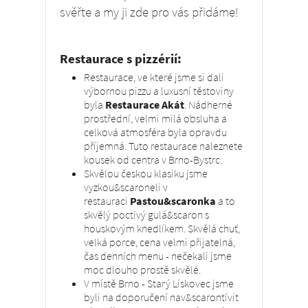
svěřte a my ji zde pro vás přidáme!
Restaurace s pizzérií:
Restaurace, ve které jsme si dali
výbornou pizzu a luxusní těstoviny
byla
Restaurace Akát
. Nádherné
prostřední, velmi milá obsluha a
celková atmosféra byla opravdu
příjemná. Tuto restaurace naleznete
kousek od centra v Brno-Bystrc.
Skvělou českou klasiku jsme
vyzkou&scaroneli v
restauraci
Pastou&scaronka
a to
skvělý poctivý gulá&scaron s
houskovým knedlíkem. Skvělá chuť,
velká porce, cena velmi přijatelná,
čas denních menu - nečekali jsme
moc dlouho prostě skvělé.
V místě Brno - Starý Lískovec jsme
byli na doporučení nav&scarontívit