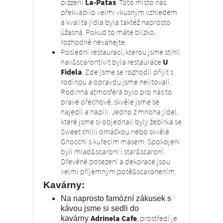
pizzerii
La-Patas
. Toto místo nás
překvapilo velmi vkusným vzhledem
a kvalita jídla byla taktéž naprosto
úžasná. Pokud to máte blízko,
rozhodně neváhejte.
Poslední restaurací, kterou jsme stihli
nav&scarontívit byla restaurace
U
Fidela
. Zde jsme se rozhodli přijít s
rodinou a opravdu jsme nelitovali.
Rodinná atmosféra bylo pro nás to
pravé ořechové, skvěle jsme se
najedli a napili. Jedno z mnoha jídel,
které jsme si objednali byly žebírka se
Sweet chilli omáčkou nebo skvělé
Gnocchi s kuřecím masem. Spokojeni
byli mlad&scaroní i star&scaroní.
Dřevěné posezení a dekorace jsou
velmi příjemným potě&scaronením.
Kavárny:
Na naprosto famózní zákusek s
kávou jsme si sedli do
Adrinela Cafe
, prostředí je
kavárny