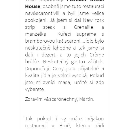
House
, osobně jsme tuto restauraci
nav&scarontívili a byli jsme velice
spokojeni. Já jsem si dal New York
strip steak s Grenaille a
manželka Kuřecí supreme s
bramborovou ka&scaroní. Jídlo bylo
neskutečně lahodné a tak jsme si
dali i dezert, a to jejich Crème
brûlée. Neskutečný gastro zážitek.
Doporučuji. Ceny jsou přijatelné a
kvalita jídla je velmi vysoká. Pokud
jste milovníci masa, určitě si zde
vyberete.
Zdravím v&scaronechny, Martin.
Tak pokud i vy máte nějakou
restauraci v Brně, kterou rádi