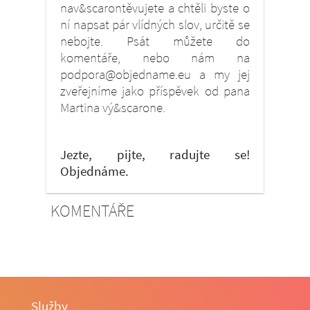
nav&scarontěvujete a chtěli byste o
ní napsat pár vlídných slov, určitě se
nebojte. Psát můžete do
komentáře, nebo nám na
podpora@objedname.eu a my jej
zveřejníme jako příspěvek od pana
Martina vý&scarone.
Jezte, pijte, radujte se!
Objednáme.
KOMENTÁŘE
Služby