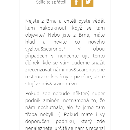
Sdílejte s přáteli!
Nejste z Brna a chtěli byste vědět
kam nakouknout, když se tam
objevíte? Nebo jste z Brna, máte
hlad a nevíte co nového
vyzkou&scaronet? V obou
případech si nenechte ujít tento
článek, kde se vám budeme snažit
zrecenzovat námi nav&scarontívené
restaurace, kavárny a pizzérie, které
stojí za náv&scarontěvu.
Pokud zde nebude některý super
podnik zmíněn, neznamená to, že
nám nechutnalo, ale že jsme tam
třeba nebyli :-) Pokud máte i vy
doporučení podniku, který zde
nenaleznete, určitě se nám s recenzí