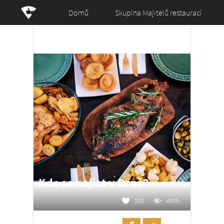
Domů
Skupina Majitelů restaurací
Kde se najíst v Brně?
858
4953x