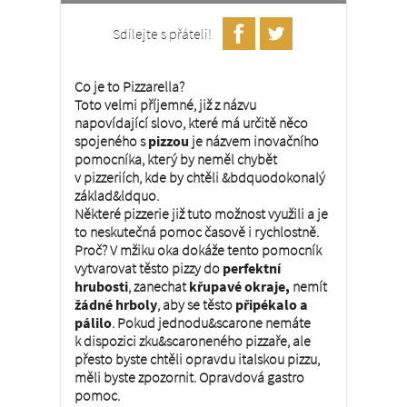
Sdílejte s přáteli!
Co je to Pizzarella?
Toto velmi příjemné, již z názvu
napovídající slovo, které má určitě něco
spojeného s
pizzou
je názvem inovačního
pomocníka, který by neměl chybět
v pizzeriích, kde by chtěli &bdquodokonalý
základ&ldquo.
Některé pizzerie již tuto možnost využili a je
to neskutečná pomoc časově i rychlostně.
Proč? V mžiku oka dokáže tento pomocník
vytvarovat těsto pizzy do
perfektní
hrubosti
, zanechat
křupavé okraje,
nemít
žádné hrboly
, aby se těsto
připékalo a
pálilo
. Pokud jednodu&scarone nemáte
k dispozici zku&scaroneného pizzaře, ale
přesto byste chtěli opravdu italskou pizzu,
měli byste zpozornit. Opravdová gastro
pomoc.