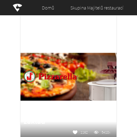
Domů
Skupina Majitelů restaurací
Pizzarella - Dokonalý pizza
základ
1162
5418x