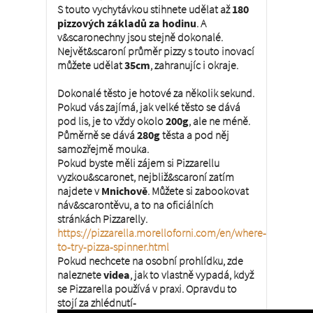
S touto vychytávkou stihnete udělat až
180
pizzových základů za hodinu
. A
v&scaronechny jsou stejně dokonalé.
Největ&scaroní průměr pizzy s touto inovací
můžete udělat
35cm
, zahranujíc i okraje.
Dokonalé těsto je hotové za několik sekund.
Pokud vás zajímá, jak velké těsto se dává
pod lis, je to vždy okolo
200g
, ale ne méně.
Půměrně se dává
280g
těsta a pod něj
samozřejmě mouka.
Pokud byste měli zájem si Pizzarellu
vyzkou&scaronet, nejbliž&scaroní zatím
najdete v
Mnichově
. Můžete si zabookovat
náv&scarontěvu, a to na oficiálních
stránkách Pizzarelly.
https://pizzarella.morelloforni.com/en/where-
to-try-pizza-spinner.html
Pokud nechcete na osobní prohlídku, zde
naleznete
videa
, jak to vlastně vypadá, když
se Pizzarella používá v praxi. Opravdu to
stojí za zhlédnutí-