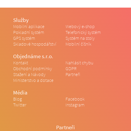
Služby
Mobilní aplikace
Webový e-shop
Pokladní systém
Telefonický systém
GPS systém
Systém na stoly
Skladové hospodářství
Mobilní číšník
Objednáme s.r.o.
Kontakt
Nahlásit chybu
Obchodní podmínky
GDPR
Stažení a Návody
Partneři
Ministerstvo a dotace
Média
Blog
Facebook
Twitter
Instagram
Partneři