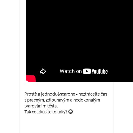
Prostě a jednodu&scarone - neztrácejte čas
s pracným, zdlouhavým a nedokonalým
tvarováním těsta.
Tak co, zkusíte to taky?
😊