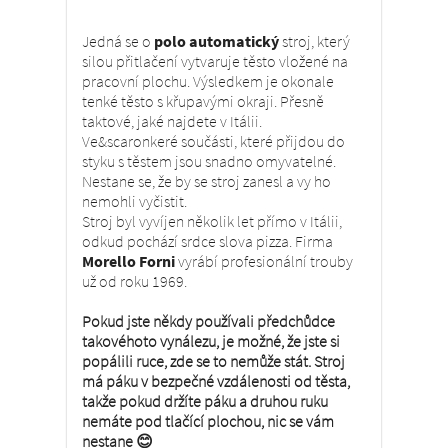
Jedná se o
polo automatický
stroj, který
silou přitlačení vytvaruje těsto vložené na
pracovní plochu. Výsledkem je okonale
tenké těsto s křupavými okraji. Přesně
taktové, jaké najdete v Itálii.
Ve&scaronkeré součásti, které přijdou do
styku s těstem jsou snadno omyvatelné.
Nestane se, že by se stroj zanesl a vy ho
nemohli vyčistit.
Stroj byl vyvíjen několik let přímo v Itálii,
odkud pochází srdce slova pizza. Firma
Morello Forni
vyrábí profesionální trouby
už od roku 1969.
Pokud jste někdy používali předchůdce
takovéhoto vynálezu, je možné, že jste si
popálili ruce, zde se to nemůže stát. Stroj
má páku v bezpečné vzdálenosti od těsta,
takže pokud držíte páku a druhou ruku
nemáte pod tlačící plochou, nic se vám
nestane
😊