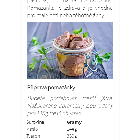
pastiček, nebo na naplnění zeleniny.
Pomazánka je zdravá a je vhodná
pro malé děti nebo těhotné ženy.
Příprava pomazánky:
Budete potřebovat tresčí játra.
Na&scarone parametry jsou udány
pro 115g tresčích jater.
Surovina
Gramy
Máslo
144g
Tvaroh
360g