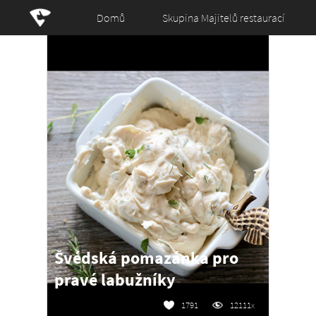
Domů
Skupina Majitelů restaurací
Švédská pomazánka pro
pravé labužníky
1791
12111x