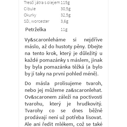
Tresčí játra s olejem
115g
Cibule
30,5g
Okurky
32,5g
Sůl, worcester
3,6g
Petrželka
11g
Vy&scaronleháme si nejdříve
máslo, až do hustoty pěny. Dbejte
na tento krok, který je důležitý u
každé pomazánky s máslem, jinak
by byla pomazánka těžká (a bylo
by jí taky na první pohled méně).
Do másla prolisujeme tvaroh,
nebo jej můžeme za&scaronlehat.
Ov&scaronem záleží na poctivosti
tvarohu, který je hrudkovitý.
Tvarohy co se dnes běžně
prodávají není už potřeba lisovat.
Ale ani ředit mlékem, což se také