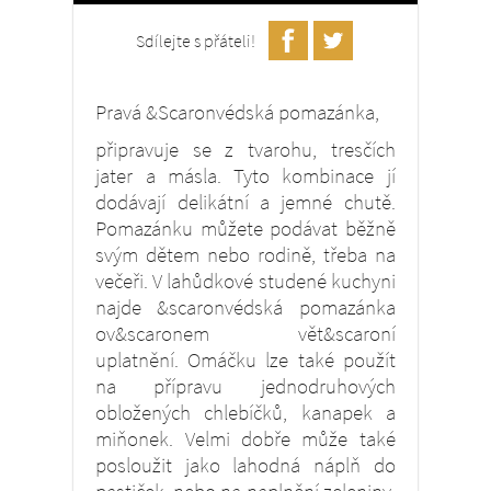
Sdílejte s přáteli!
Pravá &Scaronvédská pomazánka,
připravuje se z tvarohu, tresčích
jater a másla. Tyto kombinace jí
dodávají delikátní a jemné chutě.
Pomazánku můžete podávat běžně
svým dětem nebo rodině, třeba na
večeři. V lahůdkové studené kuchyni
najde &scaronvédská pomazánka
ov&scaronem vět&scaroní
uplatnění. Omáčku lze také použít
na přípravu jednodruhových
obložených chlebíčků, kanapek a
miňonek. Velmi dobře může také
posloužit jako lahodná náplň do