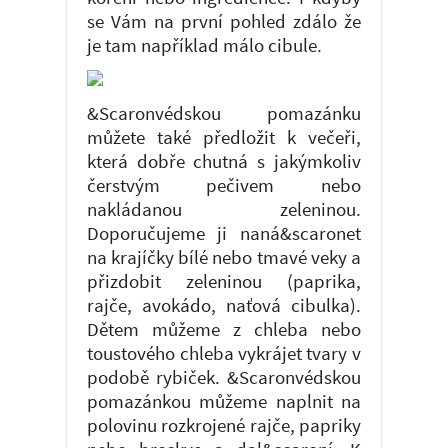
se Vám na první pohled zdálo že
je tam například málo cibule.
&Scaronvédskou pomazánku
můžete také předložit k večeři,
která dobře chutná s jakýmkoliv
čerstvým pečivem nebo
nakládanou zeleninou.
Doporučujeme ji naná&scaronet
na krajíčky bílé nebo tmavé veky a
přizdobit zeleninou (paprika,
rajče, avokádo, naťová cibulka).
Dětem můžeme z chleba nebo
toustového chleba vykrájet tvary v
podobě rybiček. &Scaronvédskou
pomazánkou můžeme naplnit na
polovinu rozkrojené rajče, papriky