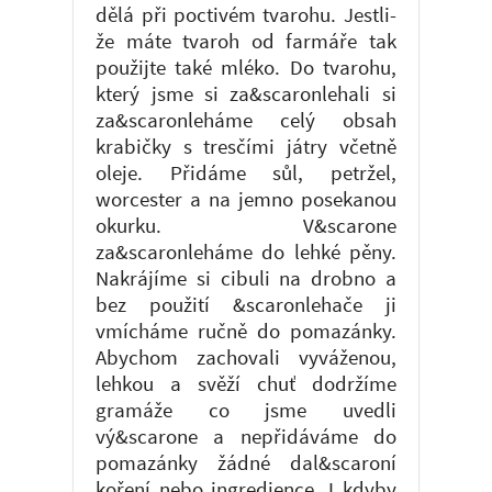
dělá při poctivém tvarohu. Jestli-
že máte tvaroh od farmáře tak
použijte také mléko. Do tvarohu,
který jsme si za&scaronlehali si
za&scaronleháme celý obsah
krabičky s tresčími játry včetně
oleje. Přidáme sůl, petržel,
worcester a na jemno posekanou
okurku. V&scarone
za&scaronleháme do lehké pěny.
Nakrájíme si cibuli na drobno a
bez použití &scaronlehače ji
vmícháme ručně do pomazánky.
Abychom zachovali vyváženou,
lehkou a svěží chuť dodržíme
gramáže co jsme uvedli
vý&scarone a nepřidáváme do
pomazánky žádné dal&scaroní
koření nebo ingredience. I kdyby