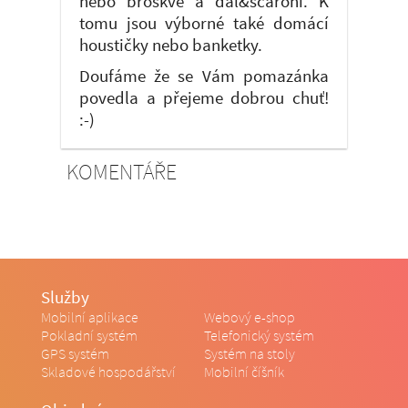
nebo broskve a dal&scaroní. K
tomu jsou výborné také domácí
houstičky nebo banketky.
Doufáme že se Vám pomazánka
povedla a přejeme dobrou chuť!
:-)
KOMENTÁŘE
Služby
Mobilní aplikace
Webový e-shop
Pokladní systém
Telefonický systém
GPS systém
Systém na stoly
Skladové hospodářství
Mobilní číšník