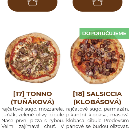
DOPORUČUJEME
[17] TONNO
[18] SALSICCIA
(TUŇÁKOVÁ)
(KLOBÁSOVÁ)
rajčatové sugo, mozzarela,
rajčatové sugo, parmazán,
tuňák, zelené olivy, cibule
pikantní klobása, masová
Naše první pizza s rybou.
klobása, cibule Především
Velmi zajímavá chuť. V
pánové se budou olizovat.