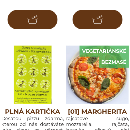
VEGETARIÁNSKÉ
BEZMASÉ
PLNÁ KARTIČKA
[01] MARGHERITA
Desátou pizzu zdarma,
rajčatové sugo,
kterou od nás dostáváte
mozzarella, rajčata,
jako slevu za věrnost,
bazalka, olivový olej