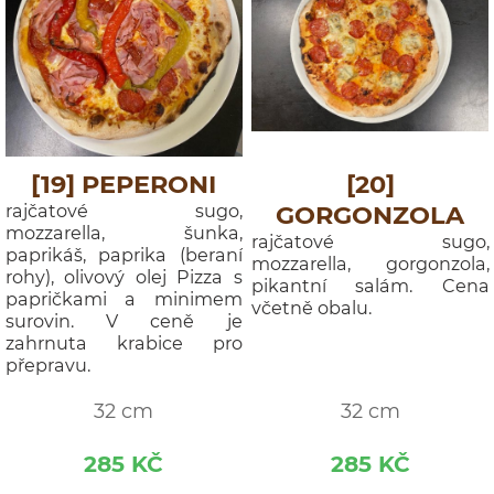
[19] PEPERONI
[20]
rajčatové sugo,
GORGONZOLA
mozzarella, šunka,
rajčatové sugo,
paprikáš, paprika (beraní
mozzarella, gorgonzola,
rohy), olivový olej Pizza s
pikantní salám. Cena
papričkami a minimem
včetně obalu.
surovin. V ceně je
zahrnuta krabice pro
přepravu.
32 cm
32 cm
285 KČ
285 KČ