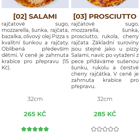
[02] SALAMI
[03] PROSCIUTTO
rajčatové sugo,
rajčatové sugo,
mozzarella, šunka, rajčata,
mozzarella, šunka,
bazalka, olivový olej Pizza s
prosciutto, rukola, cherry
kvalitní šunkou a rajčaty.
rajčata Základní suroviny
Oblíbená především
jsou stejné jako u pizzy
dětmi. V ceně je zahrnuta
Salami, navíc po vytažení z
krabice pro přepravu (15
pece přidáváme sušenou
Kč).
šunku, rukolu a čerstvé
cherry rajčátka. V ceně je
zahrnuta krabice pro
přepravu.
32cm
32cm
265 KČ
285 KČ