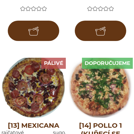
PÁLIVÉ
DOPORUČUJEME
[13] MEXICANA
[14] POLLO 1
rajčatové sugo,
(KUŘECÍ SE