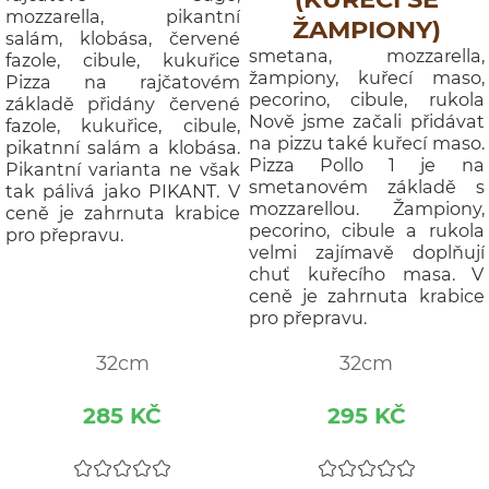
mozzarella, pikantní
ŽAMPIONY)
salám, klobása, červené
smetana, mozzarella,
fazole, cibule, kukuřice
žampiony, kuřecí maso,
Pizza na rajčatovém
pecorino, cibule, rukola
základě přidány červené
Nově jsme začali přidávat
fazole, kukuřice, cibule,
na pizzu také kuřecí maso.
pikatnní salám a klobása.
Pizza Pollo 1 je na
Pikantní varianta ne však
smetanovém základě s
tak pálivá jako PIKANT. V
mozzarellou. Žampiony,
ceně je zahrnuta krabice
pecorino, cibule a rukola
pro přepravu.
velmi zajímavě doplňují
chuť kuřecího masa. V
ceně je zahrnuta krabice
pro přepravu.
32cm
32cm
285 KČ
295 KČ