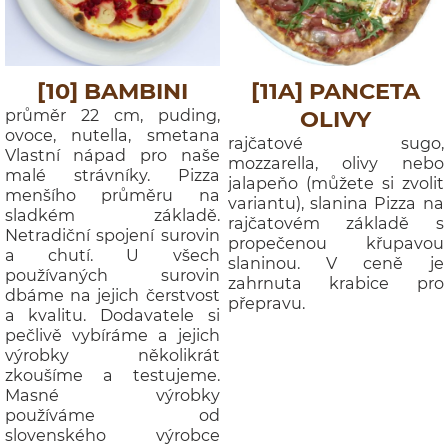
[10] BAMBINI
[11A] PANCETA
průměr 22 cm, puding,
OLIVY
ovoce, nutella, smetana
rajčatové sugo,
Vlastní nápad pro naše
mozzarella, olivy nebo
malé strávníky. Pizza
jalapeňo (můžete si zvolit
menšího průměru na
variantu), slanina Pizza na
sladkém základě.
rajčatovém základě s
Netradiční spojení surovin
propečenou křupavou
a chutí. U všech
slaninou. V ceně je
používaných surovin
zahrnuta krabice pro
dbáme na jejich čerstvost
přepravu.
a kvalitu. Dodavatele si
pečlivě vybíráme a jejich
výrobky několikrát
zkoušíme a testujeme.
Masné výrobky
používáme od
slovenského výrobce