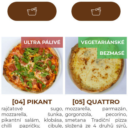
ULTRA PÁLIVÉ
VEGETARIÁNSKÉ
BEZMASÉ
[04] PIKANT
[05] QUATTRO
rajčatové sugo,
mozzarella, parmazán,
mozzarella, šunka,
gorgonzola, pecorino,
pikantní salám, klobása,
smetana Tradiční pizza
chilli papričky, cibule,
složená ze 4 druhů sýrů,