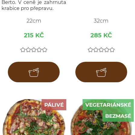
Berto. V ceně je zahrnuta
krabice pro přepravu.
22cm
32cm
215 KČ
285 KČ
PÁLIVÉ
VEGETARIÁNSKÉ
BEZMASÉ