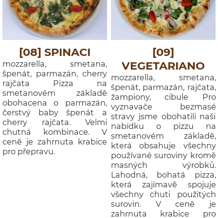
[08] SPINACI
[09]
mozzarella, smetana,
VEGETARIANO
špenát, parmazán, cherry
mozzarella, smetana,
rajčata Pizza na
špenát, parmazán, rajčata,
smetanovém základě
žampiony, cibule Pro
obohacena o parmazán,
vyznavače bezmasé
čerstvý baby špenát a
stravy jsme obohatili naši
cherry rajčata. Velmi
nabídku o pizzu na
chutná kombinace. V
smetanovém základě,
ceně je zahrnuta krabice
která obsahuje všechny
pro přepravu.
používané suroviny kromě
masných výrobků.
Lahodná, bohatá pizza,
která zajímavě spojuje
všechny chuti použitých
surovin. V ceně je
zahrnuta krabice pro