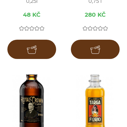
0,25l
0,75 l
48 KČ
280 KČ