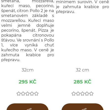
smetana, mozzarella,
minimem surovin. V ceně
kuřecí maso, pecorino,
je zahrnuta krabice pro
špenát, citron Pollo 2 je na
přepravu.
smetanovém základě s
mozzarellou. Kuřecí maso
velmi jemně doplňuje
pecorino, špenát. Pizza je
pokapána citronovou
šťávou. Ve srovnání s Pollo
1, více vyniká chuť
kuřecího maso. V ceně je
zahrnuta krabice pro
přepravu.
32cm
32 cm
295 KČ
285 KČ