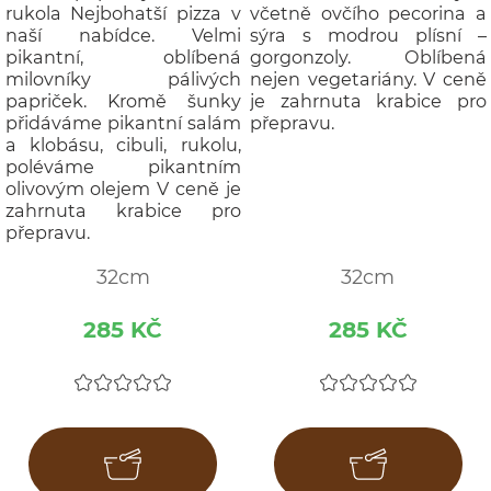
rukola Nejbohatší pizza v
včetně ovčího pecorina a
naší nabídce. Velmi
sýra s modrou plísní –
pikantní, oblíbená
gorgonzoly. Oblíbená
milovníky pálivých
nejen vegetariány. V ceně
papriček. Kromě šunky
je zahrnuta krabice pro
přidáváme pikantní salám
přepravu.
a klobásu, cibuli, rukolu,
poléváme pikantním
olivovým olejem V ceně je
zahrnuta krabice pro
přepravu.
32cm
32cm
285 KČ
285 KČ