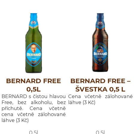
BERNARD FREE
BERNARD FREE –
0,5L
ŠVESTKA 0,5 L
BERNARD s čistou hlavou
Cena včetně zálohované
Free, bez alkoholu, bez
láhve (3 Kč)
příchutě. Cena včetně
cena včetně zálohované
láhve (3 Kč)
0,5l
0,5l