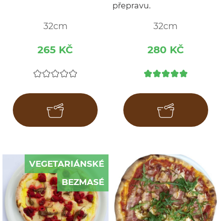
přepravu.
32cm
32cm
265 KČ
280 KČ
VEGETARIÁNSKÉ
BEZMASÉ