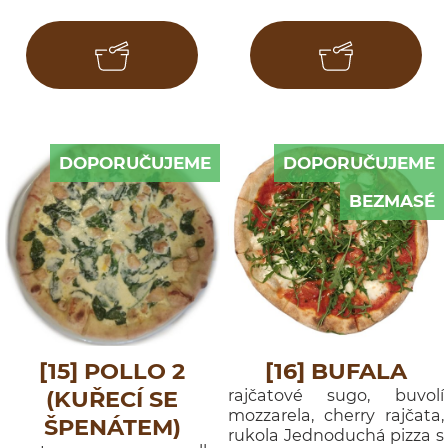
DOPORUČUJEME
DOPORUČUJEME
BEZMASÉ
[15] POLLO 2
[16] BUFALA
(KUŘECÍ SE
rajčatové sugo, buvolí
mozzarela, cherry rajčata,
ŠPENÁTEM)
rukola Jednoduchá pizza s