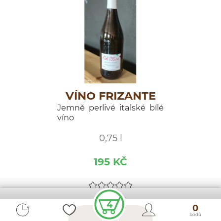
VÍNO FRIZANTE
Jemně perlivé italské bílé
víno
0,75 l
195 KČ
4
0
bodů