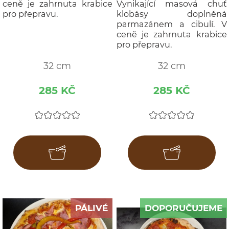
ceně je zahrnuta krabice
Vynikající masová chuť
pro přepravu.
klobásy doplněná
parmazánem a cibulí. V
ceně je zahrnuta krabice
pro přepravu.
32 cm
32 cm
285 KČ
285 KČ
PÁLIVÉ
DOPORUČUJEME