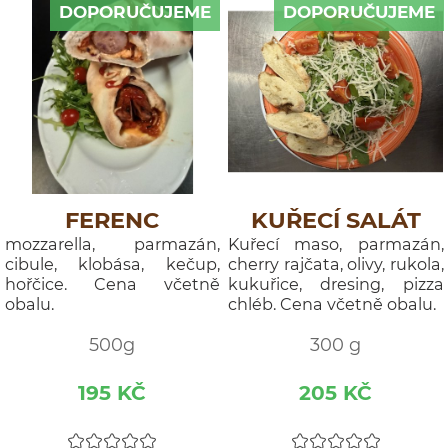
DOPORUČUJEME
DOPORUČUJEME
FERENC
KUŘECÍ SALÁT
mozzarella, parmazán,
Kuřecí maso, parmazán,
cibule, klobása, kečup,
cherry rajčata, olivy, rukola,
hořčice. Cena včetně
kukuřice, dresing, pizza
obalu.
chléb. Cena včetně obalu.
500g
300 g
195 KČ
205 KČ