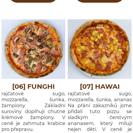
[06] FUNGHI
[07] HAWAI
rajčatové sugo,
rajčatové sugo,
mozzarella, šunka,
mozzarella, šunka, ananas
žampiony Základní
Na přání zákazníků jsme
suroviny doplňují chutné
přidali tuto pizzu se
krémové žampiony. V
sladkým čerstvým
ceně je zahrnuta krabice
ananasem, který milují
pro přepravu.
nejen děti. V ceně je