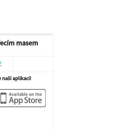
uřecím masem
č
 naší aplikaci!