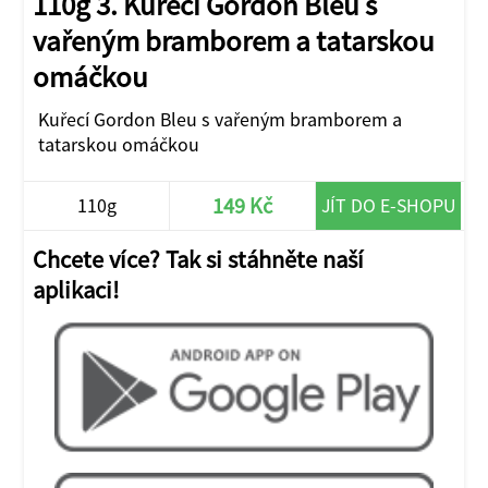
110g 3. Kuřecí Gordon Bleu s
vařeným bramborem a tatarskou
omáčkou
Kuřecí Gordon Bleu s vařeným bramborem a
tatarskou omáčkou
149 Kč
110g
JÍT DO E-SHOPU
Chcete více? Tak si stáhněte naší
aplikaci!