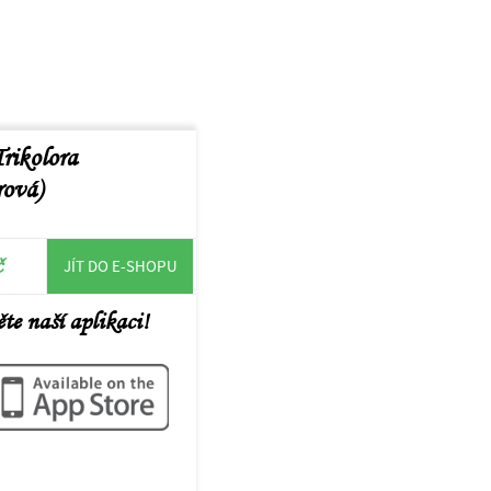
rikolora
rová)
č
JÍT DO E-SHOPU
te naší aplikaci!