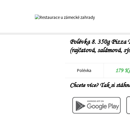
Polévka 8. 350g Pizza T
(rajčatová, salámová, sý
179 K
Polévka
Chcete více? Tak si stáhně