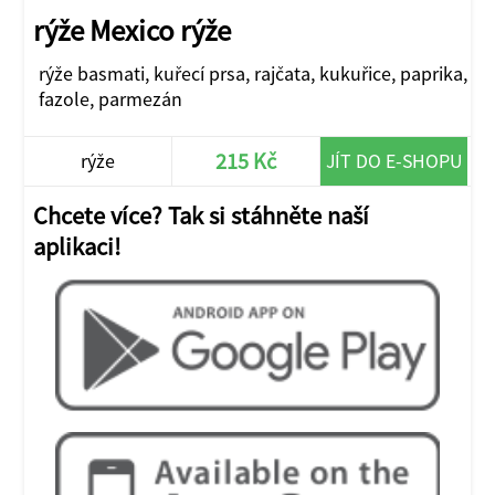
rýže Mexico rýže
rýže basmati, kuřecí prsa, rajčata, kukuřice, paprika,
fazole, parmezán
215 Kč
rýže
JÍT DO E-SHOPU
Chcete více? Tak si stáhněte naší
aplikaci!