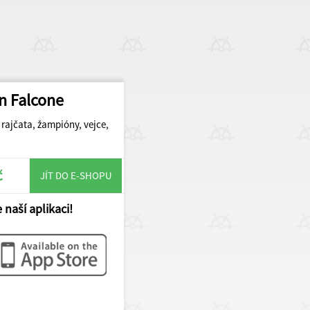
n Falcone
rajčata, žampióny, vejce,
č
JÍT DO E-SHOPU
 naší aplikaci!