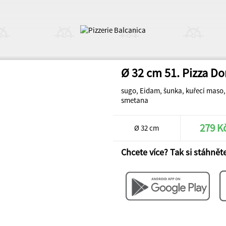
Ø 32 cm 51. Pizza Do
sugo, Eidam, šunka, kuřecí maso, 
smetana
279 K
Ø 32 cm
Chcete více? Tak si stáhněte