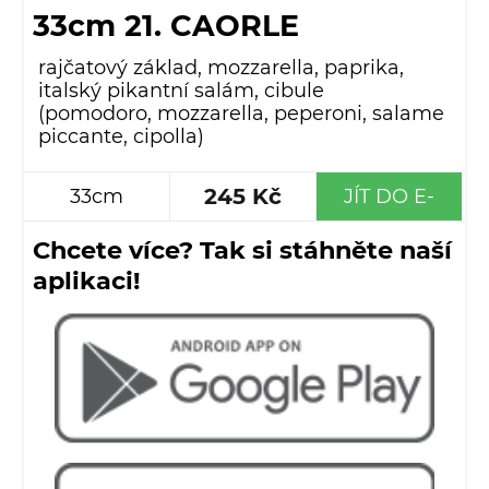
33cm 21. CAORLE
rajčatový základ, mozzarella, paprika,
italský pikantní salám, cibule
(pomodoro, mozzarella, peperoni, salame
piccante, cipolla)
245 Kč
33cm
JÍT DO E-
SHOPU
Chcete více? Tak si stáhněte naší
aplikaci!