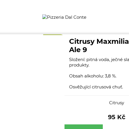
NOVINKA
Citrusy Maxmil
Ale 9
Složení: pitná voda, ječné s
produkty.
Obsah alkoholu: 3,8 %.
Osvěžující citrusová chuť.
Citrusy
95 Kč