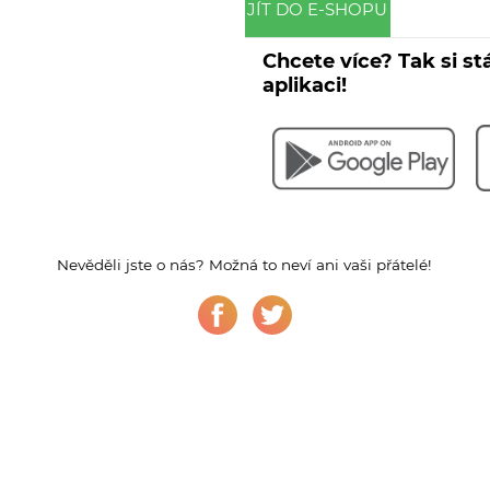
JÍT DO E-SHOPU
Chcete více? Tak si st
aplikaci!
Nevěděli jste o nás? Možná to neví ani vaši přátelé!