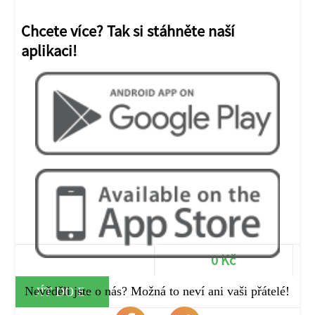
Chcete více? Tak si stáhněte naší
aplikaci!
0 Kč
Nevěděli jste o nás? Možná to neví ani vaši přátelé!
JÍT DO E-