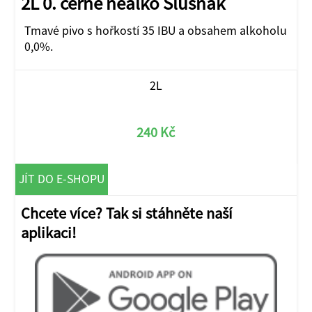
2L 0. černé nealko Slušňák
Tmavé pivo s hořkostí 35 IBU a obsahem alkoholu
0,0%.
2L
240 Kč
JÍT DO E-SHOPU
Chcete více? Tak si stáhněte naší
aplikaci!