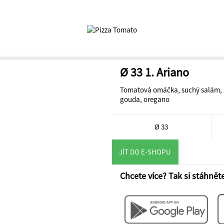
Ø 33 1. Ariano
Tomatová omáčka, suchý salám, n
gouda, oregano
Ø 33
JÍT DO E-SHOPU
Chcete více? Tak si stáhněte