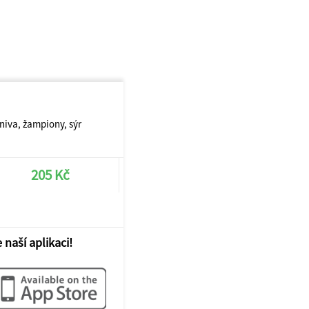
iva, žampiony, sýr
205 Kč
 naší aplikaci!