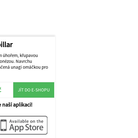
illar
ým úhořem, křupavou
jonézou. Navrchu
nčená unagi omáčkou pro
č
JÍT DO E-SHOPU
 naší aplikaci!