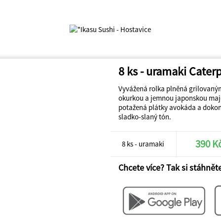
8 ks - uramaki Caterp
Vyvážená rolka plněná grilovan
okurkou a jemnou japonskou ma
potažená plátky avokáda a doko
sladko-slaný tón.
390 K
8 ks - uramaki
Chcete více? Tak si stáhněte