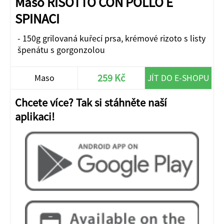
Maso RISOTTO CON POLLO E
SPINACI
- 150g grilovaná kuřecí prsa, krémové rizoto s listy
špenátu s gorgonzolou
259 Kč
Maso
JÍT DO E-SHOPU
Chcete více? Tak si stáhněte naší
aplikaci!