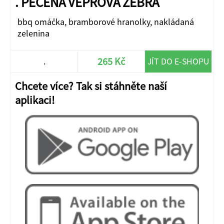
. PEČENÁ VEPŘOVÁ ŽEBRA
bbq omáčka, bramborové hranolky, nakládaná
zelenina
265 Kč
.
JÍT DO E-SHOPU
Chcete více? Tak si stáhněte naší
aplikaci!