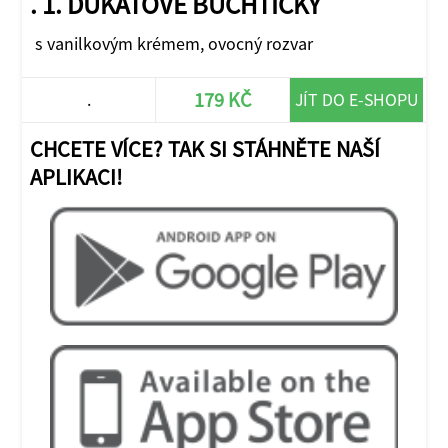
. 1. DUKÁTOVÉ BUCHTIČKY
s vanilkovým krémem, ovocný rozvar
179 KČ
.
JÍT DO E-SHOPU
CHCETE VÍCE? TAK SI STÁHNĚTE NAŠÍ
APLIKACI!