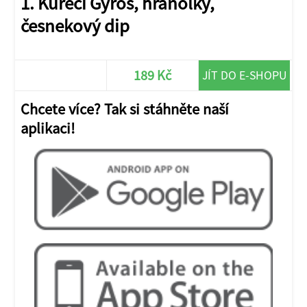
1. Kuřecí Gyros, hranolky,
česnekový dip
189 Kč
JÍT DO E-SHOPU
Chcete více? Tak si stáhněte naší
aplikaci!