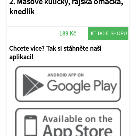
2. Masové kuličky, rajská omáčka,
knedlík
189 Kč
JÍT DO E-SHOPU
Chcete více? Tak si stáhněte naší
aplikaci!