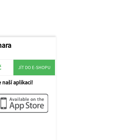
nara
č
JÍT DO E-SHOPU
 naší aplikaci!