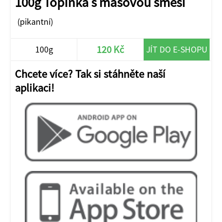
100g Topinka s masovou směsí
(pikantní)
120 Kč
100g
JÍT DO E-SHOPU
Chcete více? Tak si stáhněte naší
aplikaci!