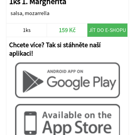
1ks 1. Margherita
salsa, mozarrella
159 Kč
1ks
JÍT DO E-SHOPU
Chcete více? Tak si stáhněte naší
aplikaci!