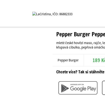
Pepper Burger Pepp
mleté české hovězí maso, rajče, le
křupavá cibulka, pepřová omáčk
189 K
Pepper Burger
Chcete více? Tak si stáhněte 