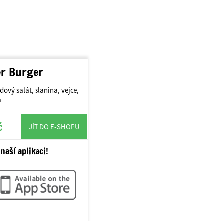
er Burger
dový salát, slanina, vejce,
a
č
JÍT DO E-SHOPU
naší aplikaci!