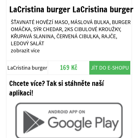
LaCristina burger LaCristina burger
ŠŤAVNATÉ HOVĚZÍ MASO, MÁSLOVÁ BULKA, BURGER
OMÁČKA, SÝR CHEDAR, 2KS CIBULOVÉ KROUŽKY,
KŘUPAVÁ SLANINA, ČERVENÁ CIBULKA, RAJČE,
LEDOVÝ SALÁT
zobrazit více
169 Kč
LaCristina burger
JÍT DO E-SHOPU
Chcete více? Tak si stáhněte naší
aplikaci!