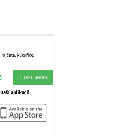
 rajčata, kukuřice,
č
JÍT DO E-SHOPU
naší aplikaci!