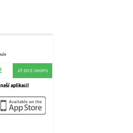
bule
č
JÍT DO E-SHOPU
naší aplikaci!