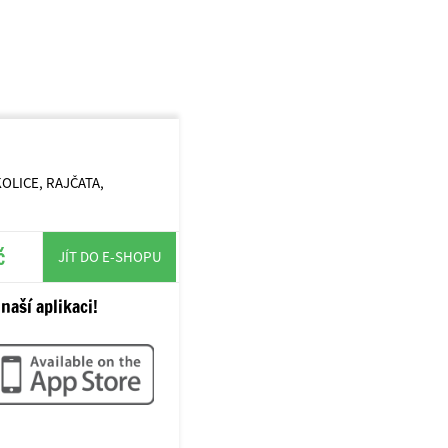
LICE, RAJČATA,
č
JÍT DO E-SHOPU
naší aplikaci!