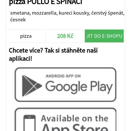
pizza POLLO E SPINACI
smetana, mozzarella, kurecí kousky, čerstvý špenát,
česnek
208 Kč
pizza
JÍT DO E-SHOPU
Chcete více? Tak si stáhněte naší
aplikaci!