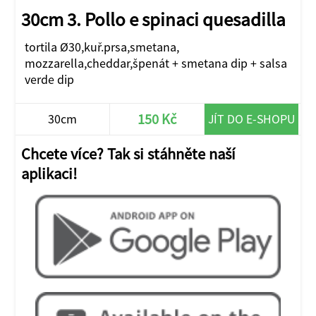
30cm 3. Pollo e spinaci quesadilla
tortila Ø30,kuř.prsa,smetana,
mozzarella,cheddar,špenát + smetana dip + salsa
verde dip
150 Kč
30cm
JÍT DO E-SHOPU
Chcete více? Tak si stáhněte naší
aplikaci!