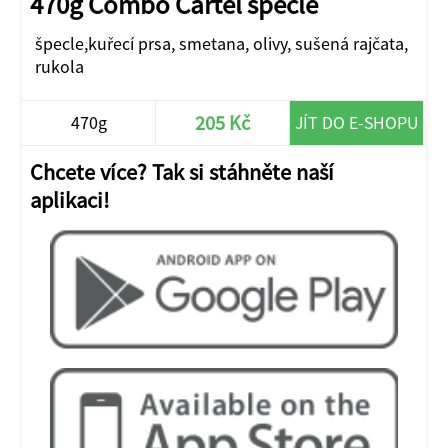
470g Combo Cartel špecle
špecle,kuřecí prsa, smetana, olivy, sušená rajčata,
rukola
205 Kč
470g
JÍT DO E-SHOPU
Chcete více? Tak si stáhněte naší
aplikaci!