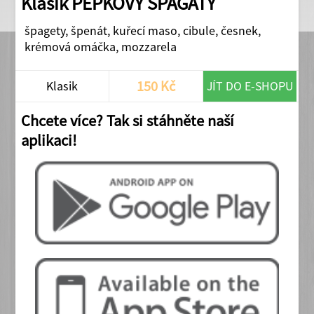
Klasik PEPKOVY ŠPAGÁTY
špagety, špenát, kuřecí maso, cibule, česnek,
krémová omáčka, mozzarela
150 Kč
Klasik
JÍT DO E-SHOPU
Chcete více? Tak si stáhněte naší
aplikaci!