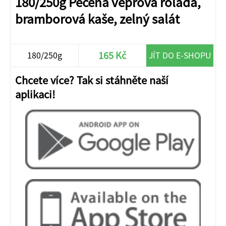
180/250g Pečená vepřová roláda,
bramborová kaše, zelný salát
165 Kč
180/250g
JÍT DO E-SHOPU
Chcete více? Tak si stáhněte naší
aplikaci!