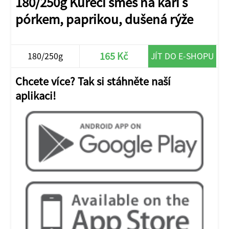
180/250g Kuřecí směs na kari s
pórkem, paprikou, dušená rýže
165 Kč
180/250g
JÍT DO E-SHOPU
Chcete více? Tak si stáhněte naší
aplikaci!