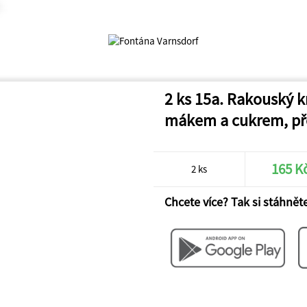
2 ks 15a. Rakouský kn
mákem a cukrem, př
165 K
2 ks
Chcete více? Tak si stáhněte