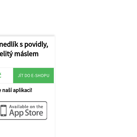
edlík s povidly,
elitý máslem
č
JÍT DO E-SHOPU
 naší aplikaci!