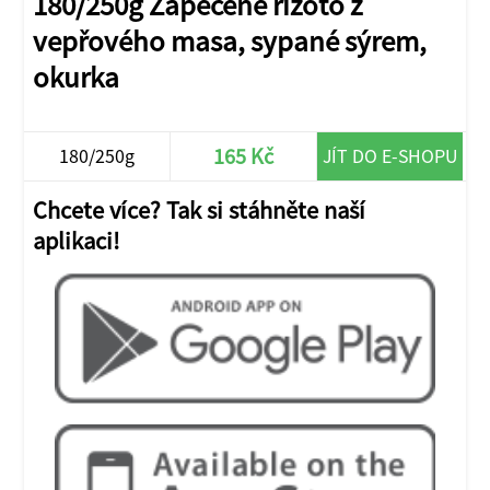
180/250g Zapečené rizoto z
vepřového masa, sypané sýrem,
okurka
165 Kč
180/250g
JÍT DO E-SHOPU
Chcete více? Tak si stáhněte naší
aplikaci!