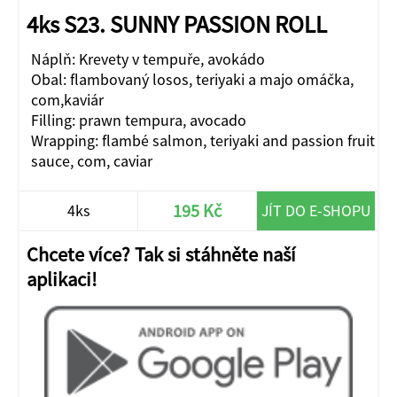
4ks S23. SUNNY PASSION ROLL
Náplň: Krevety v tempuře, avokádo
Obal: flambovaný losos, teriyaki a majo omáčka,
com,kaviár
Filling: prawn tempura, avocado
Wrapping: flambé salmon, teriyaki and passion fruit
sauce, com, caviar
195 Kč
4ks
JÍT DO E-SHOPU
Chcete více? Tak si stáhněte naší
aplikaci!