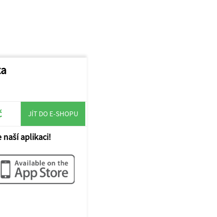
ta
č
JÍT DO E-SHOPU
 naší aplikaci!