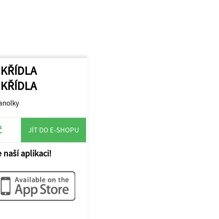
 KŘÍDLA
 KŘÍDLA
ranolky
č
JÍT DO E-SHOPU
 naší aplikaci!