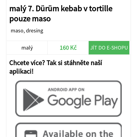
malý 7. Dürüm kebab v tortille
pouze maso
maso, dresing
160 Kč
malý
JÍT DO E-SHOPU
Chcete více? Tak si stáhněte naší
aplikaci!