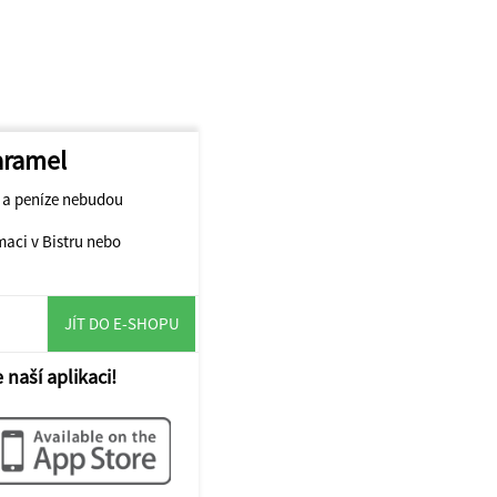
karamel
t a peníze nebudou
maci v Bistru nebo
JÍT DO E-SHOPU
 naší aplikaci!